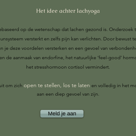
Het idee achter lachyoga
gebaseerd op de wetenschap dat lachen gezond is. Onderzoek to
nsysteem versterkt en zelfs pijn kan verlichten. Door bewust te
 je deze voordelen versterken en een gevoel van verbondenhe
en de aanmaak van endorfine, het natuurlijke ‘feel-good’ hormo
het stresshormoon cortisol vermindert.
open te stellen, los te laten
it om zich
en volledig in het mo
aan een diep gevoel van zijn.
Meld je aan