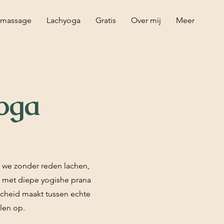
 massage
Lachyoga
Gratis
Over mij
Meer
oga
j we zonder reden lachen,
 met diepe yogishe prana
scheid maakt tussen echte
len op.