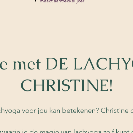
maakt aantrekkelijker
e met DE LACHY
CHRISTINE!
hyoga voor jou kan betekenen? Christine 
 waarin je de magie van lachyoga zelf kunt 