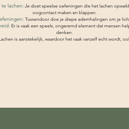
te lachen
:
J
e doet speelse oefeningen die het lachen opwekk
oogcontact maken en klappen.
efeningen:
Tussendoor doe je diepe ademhalingen om je lic
heid:
Er is vaak een speels, ongeremd element dat mensen hel
denken.
Lachen is aanstekelijk, waardoor het vaak vanzelf echt wordt, ook